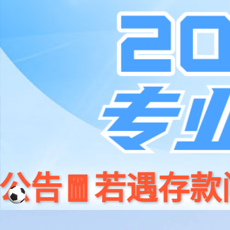
PG电子官方-游戏试玩|PLAYACE G
首页
加入PG(中国)官方